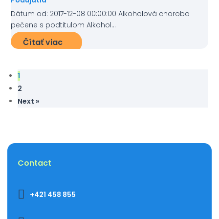
Dátum od: 2017-12-08 00:00:00 Alkoholová choroba
pečene s podtitulom Alkohol...
Čítať viac
1
2
Next »
Contact

+421 458 855