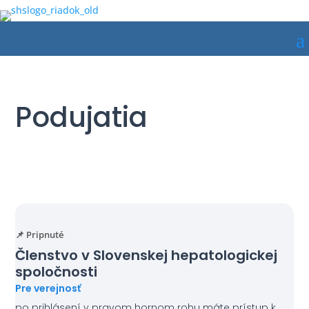
Podujatia
📌 Pripnuté
Členstvo v Slovenskej hepatologickej
spoločnosti
Pre verejnosť
po prihlásení v pravom hornom rohu máte prístup k