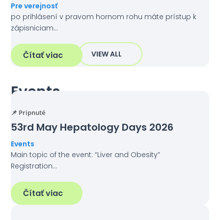
Pre verejnosť
po prihlásení v pravom hornom rohu máte prístup k
zápisniciam…
VIEW ALL
Čítať viac
Events
📌 Pripnuté
53rd May Hepatology Days 2026
Events
Main topic of the event: “Liver and Obesity”
Registration…
Čítať viac