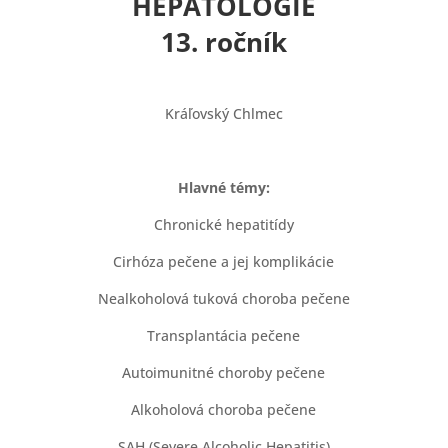
HEPATOLÓGIE
13. ročník
Kráľovský Chlmec
Hlavné témy:
Chronické hepatitídy
Cirhóza pečene a jej komplikácie
Nealkoholová tuková choroba pečene
Transplantácia pečene
Autoimunitné choroby pečene
Alkoholová choroba pečene
SAH (Severe Alcoholic Hepatitis)