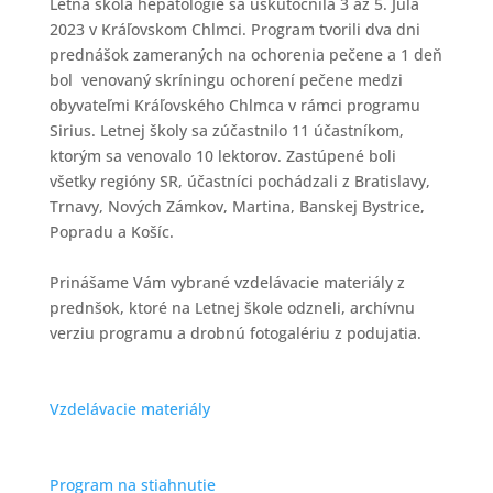
Letná škola hepatológie sa uskutočnila 3 až 5. Júla
2023 v Kráľovskom Chlmci. Program tvorili dva dni
prednášok zameraných na ochorenia pečene a 1 deň
bol venovaný skríningu ochorení pečene medzi
obyvateľmi Kráľovského Chlmca v rámci programu
Sirius. Letnej školy sa zúčastnilo 11 účastníkom,
ktorým sa venovalo 10 lektorov. Zastúpené boli
všetky regióny SR, účastníci pochádzali z Bratislavy,
Trnavy, Nových Zámkov, Martina, Banskej Bystrice,
Popradu a Košíc.
Prinášame Vám vybrané vzdelávacie materiály z
prednšok, ktoré na Letnej škole odzneli, archívnu
verziu programu a drobnú fotogalériu z podujatia.
Vzdelávacie materiály
Program na stiahnutie