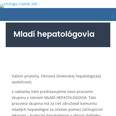
Mladí hepatológovia
Vážení priatelia, členovia Slovenskej hepatologickej
spoločnosti,
s radosťou Vám predstavujeme novú pracovnú
skupinu s názvom MLADÍ HEPATOLÓGOVIA. Táto
pracovná skupina má za cieľ združovať komunitu
mladých hepatológov za účelom pomoci začínajúcim
lekárom – budúcim hepatológom v oblasti ďalšieho