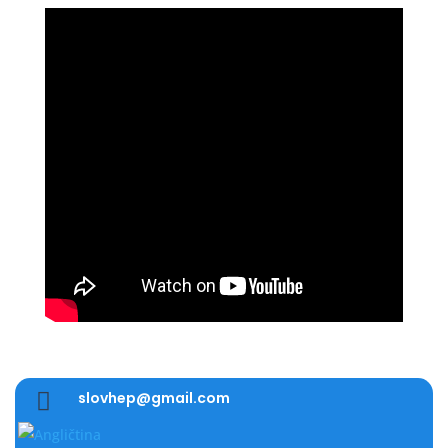

slovhep@gmail.com