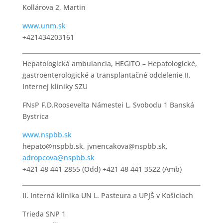
Kollárova 2, Martin
www.unm.sk
+421434203161
Hepatologická ambulancia, HEGITO – Hepatologické,
gastroenterologické a transplantačné oddelenie II.
Internej kliniky SZU
FNsP F.D.Roosevelta Námestei L. Svobodu 1 Banská
Bystrica
www.nspbb.sk
hepato@nspbb.sk, jvnencakova@nspbb.sk,
adropcova@nspbb.sk
+421 48 441 2855 (Odd) +421 48 441 3522 (Amb)
II. Interná klinika UN L. Pasteura a UPJŠ v Košiciach
Trieda SNP 1