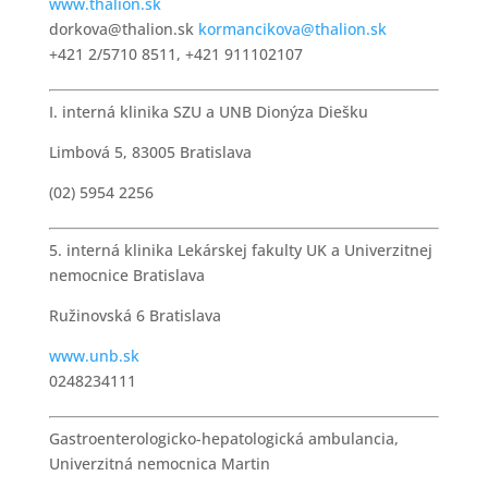
www.thalion.sk
dorkova@thalion.sk
kormancikova@thalion.sk
+421 2/5710 8511, +421 911102107
I. interná klinika SZU a UNB Dionýza Diešku
Limbová 5, 83005 Bratislava
(02) 5954 2256
5. interná klinika Lekárskej fakulty UK a Univerzitnej
nemocnice Bratislava
Ružinovská 6 Bratislava
www.unb.sk
0248234111
Gastroenterologicko-hepatologická ambulancia,
Univerzitná nemocnica Martin