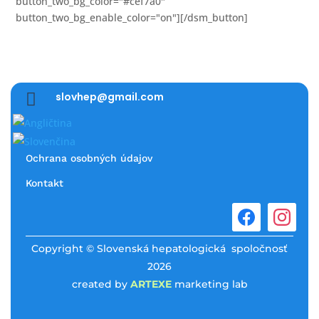
button_two_bg_color="#cef7a0"
button_two_bg_enable_color="on"][/dsm_button]

slovhep@gmail.com
Ochrana osobných údajov
Kontakt
Copyright © Slovenská hepatologická spoločnosť
2026
created by
ARTEXE
marketing lab