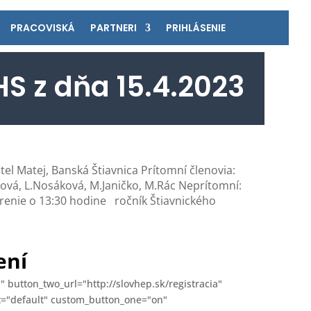
PRACOVISKÁ
PARTNERI
PRIHLÁSENIE
S z dňa 15.4.2023
ej, Banská Štiavnica Prítomní členovia:
anová, L.Nosáková, M.Janičko, M.Rác Neprítomní:
nie o 13:30 hodine ročník Štiavnického
ení
" button_two_url="http://slovhep.sk/registracia"
et="default" custom_button_one="on"