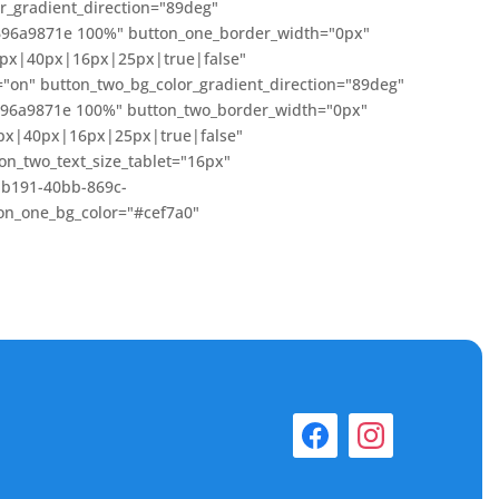
r_gradient_direction="89deg"
f696a9871e 100%" button_one_border_width="0px"
6px|40px|16px|25px|true|false"
"on" button_two_bg_color_gradient_direction="89deg"
f696a9871e 100%" button_two_border_width="0px"
6px|40px|16px|25px|true|false"
on_two_text_size_tablet="16px"
1-b191-40bb-869c-
on_one_bg_color="#cef7a0"