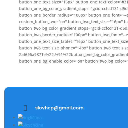
button_one_text_size="16px" button_one_text_color="#3
button_one_bg_color_gradient_stops="gcid-ccfcd131-d
button_one_border_radius="100px" button_one_font="-
custom_button_two="on" button_two_text_size="16px" bu
button_two_bg_color_gradient_stops="gcid-ccfcd131-d
button_two_border_radius="100px" button_two_font="-
button_one_text_size_tablet="16px" button_one_text_siz
button_two_text_size_phone="14px" button_two_text_siz
2af696a9871e%22:%91%22button_one_bg_color_gradient
button_one_bg_enable_color="on" button_two_bg_color=

slovhep@gmail.com