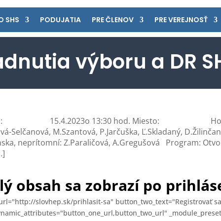
O SHS
PODUJATIA
PRE ČLENOV
PRE VEREJNOSŤ
adnutia výboru a DR SH
 Dátum: 15.4.2023o 13:30 hod. Miesto: Hotel Mat
ová-Selčanová, M.Szantová, P.Jarčuška, Ľ.Skladaný, D.Žilinč
, neprítomní: Z.Paraličová, A.Gregušová Program: Otvore
…]
lý obsah sa zobrazí po prihlás
l="http://slovhep.sk/prihlasit-sa" button_two_text="Registrovať sa
dynamic_attributes="button_one_url,button_two_url" _module_pres