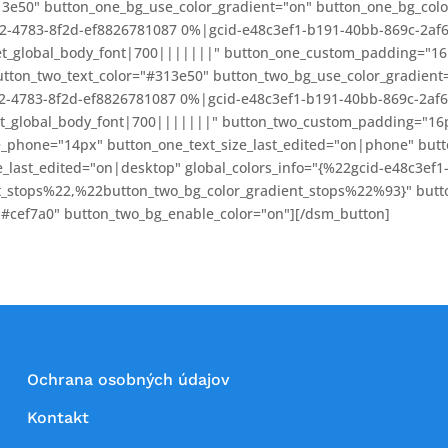
13e50" button_one_bg_use_color_gradient="on" button_one_bg_colo
5d2-4783-8f2d-ef8826781087 0%|gcid-e48c3ef1-b191-40bb-869c-2a
-et_global_body_font|700|||||||" button_one_custom_padding="1
tton_two_text_color="#313e50" button_two_bg_use_color_gradient=
5d2-4783-8f2d-ef8826781087 0%|gcid-e48c3ef1-b191-40bb-869c-2a
-et_global_body_font|700|||||||" button_two_custom_padding="1
e_phone="14px" button_one_text_size_last_edited="on|phone" butt
e_last_edited="on|desktop" global_colors_info="{%22gcid-e48c3ef
_stops%22,%22button_two_bg_color_gradient_stops%22%93}" butt
"#cef7a0" button_two_bg_enable_color="on"][/dsm_button]
Ochrana osobných údajov
Kontakt