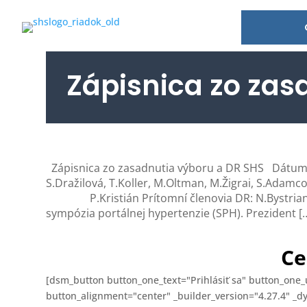
Zápisnica zo zas
Zápisnica zo zasadnutia výboru a DR SHS
S.Dražilová, T.Koller, M.Oltman, M.Žigrai, S.Adamc
P.Kristián Prítomní členovia DR: N.Bystrianska
sympózia portálnej hypertenzie (SPH). Prezident [
Ce
[dsm_button button_one_text="Prihlásiť sa" button_one_ur
button_alignment="center" _builder_version="4.27.4" _