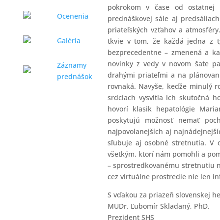
pokrokom v čase od ostatnej k
Ocenenia
prednáškovej sále aj predsáliach 
priateľských vzťahov a atmosfér
Galéria
tkvie v tom, že každá jedna z 
bezprecedentne – zmenená a kaž
novinky z vedy v novom šate pa
Záznamy
drahými priateľmi a na plánovani
prednášok
rovnaká. Navyše, keďže minulý r
srdciach vysvitla ich skutočná 
hovorí klasik hepatológie Mari
poskytujú možnosť nemať pochy
najpovolanejších aj najnádejnejší
sľubuje aj osobné stretnutia. V
všetkým, ktorí nám pomohli a pom
– sprostredkovanému stretnutiu n
cez virtuálne prostredie nie len inf
S vďakou za priazeň slovenskej he
MUDr. Ľubomír Skladaný, PhD.
Prezident SHS