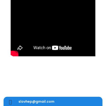

slovhep@gmail.com