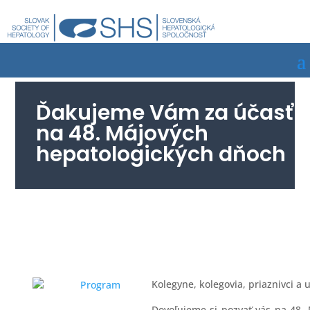
Ďakujeme Vám za účasť
na 48. Májových
hepatologických dňoch
Kolegyne, kolegovia, priaznivci a 
Program
Dovoľujeme si pozvať vás na 48