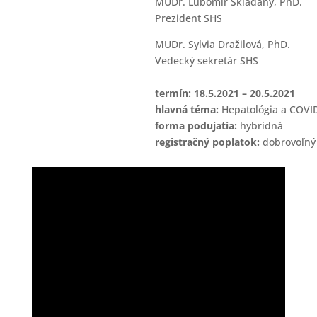
MUDr. Ľubomír Skladaný, PhD.
Prezident SHS
MUDr. Sylvia Dražilová, PhD.
Vedecký sekretár SHS
termín: 18.5.2021 – 20.5.2021
hlavná téma:
Hepatológia a COVID
forma podujatia:
hybridná
registračný poplatok:
dobrovoľný