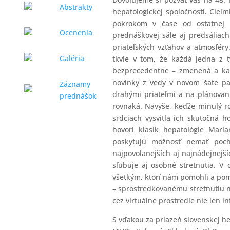
Abstrakty
hepatologickej spoločnosti. Cieľ
pokrokom v čase od ostatnej k
Ocenenia
prednáškovej sále aj predsáliach 
priateľských vzťahov a atmosfér
Galéria
tkvie v tom, že každá jedna z 
bezprecedentne – zmenená a kaž
novinky z vedy v novom šate pa
Záznamy
drahými priateľmi a na plánovani
prednášok
rovnaká. Navyše, keďže minulý r
srdciach vysvitla ich skutočná 
hovorí klasik hepatológie Mari
poskytujú možnosť nemať pochy
najpovolanejších aj najnádejnejší
sľubuje aj osobné stretnutia. V
všetkým, ktorí nám pomohli a pom
– sprostredkovanému stretnutiu n
cez virtuálne prostredie nie len inf
S vďakou za priazeň slovenskej he